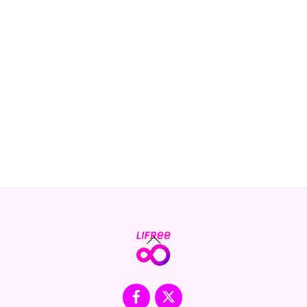
Back
To
Top
Facebook
X