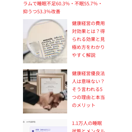
ラムで睡眠不足60.3％・不眠55.7％・
抑うつ53.3％改善
健康経営の費用
対効果とは？得
られる効果と見
極め方をわかり
やすく解説
健康経営優良法
人は意味ない？
そう言われる5
つの理由と本当
のメリット
1.1万人の睡眠
状態とメンタル