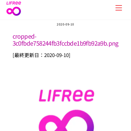
Skip
Men
to
content
2020-09-10
cropped-
3c0fbde758244fb3fccbde1b9fb92a9b.png
[最終更新日：2020-09-10]