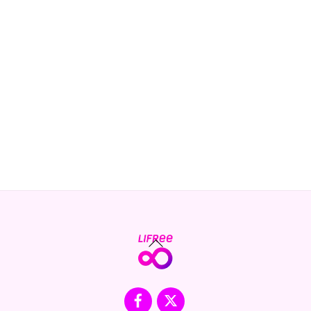
Back
To
Top
Facebook
X