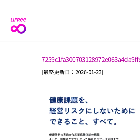
Skip
to
content
7259c1fa300703128972e063a4da9ff
[最終更新日：2026-01-23]