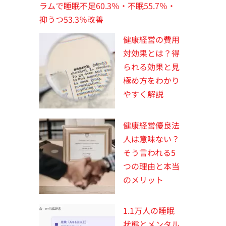
ラムで睡眠不足60.3％・不眠55.7％・
抑うつ53.3％改善
健康経営の費用
対効果とは？得
られる効果と見
極め方をわかり
やすく解説
健康経営優良法
人は意味ない？
そう言われる5
つの理由と本当
のメリット
1.1万人の睡眠
状態とメンタル