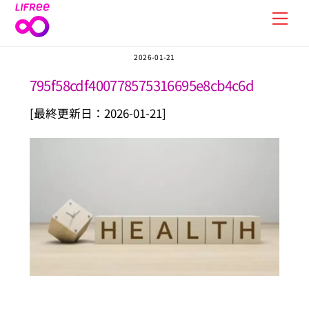
Skip
Men
to
content
2026-01-21
795f58cdf400778575316695e8cb4c6d
[最終更新日：2026-01-21]