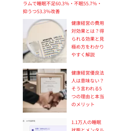
ラムで睡眠不足60.3％・不眠55.7％・
抑うつ53.3％改善
健康経営の費用
対効果とは？得
られる効果と見
極め方をわかり
やすく解説
健康経営優良法
人は意味ない？
そう言われる5
つの理由と本当
のメリット
1.1万人の睡眠
状態とメンタル