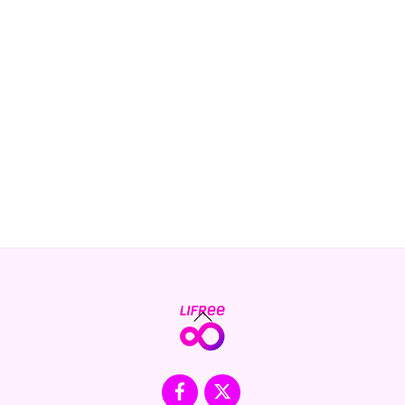
Back
To
Top
Facebook
X