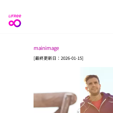
Skip
to
content
mainimage
[最終更新日：2026-01-15]