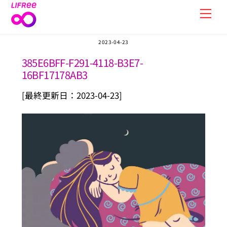
Skip
Men
to
content
2023-04-23
385E6BFF-F291-4118-B3E7-
16BF17178AB3
[最終更新日：2023-04-23]