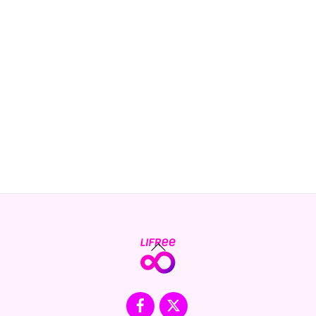
Back
To
Top
Facebook
X