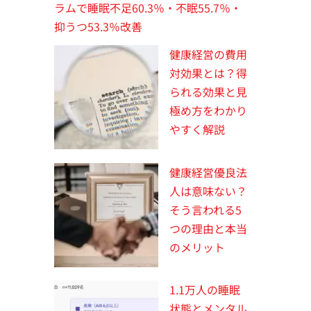
ラムで睡眠不足60.3％・不眠55.7％・
抑うつ53.3％改善
健康経営の費用
対効果とは？得
られる効果と見
極め方をわかり
やすく解説
健康経営優良法
人は意味ない？
そう言われる5
つの理由と本当
のメリット
1.1万人の睡眠
状態とメンタル