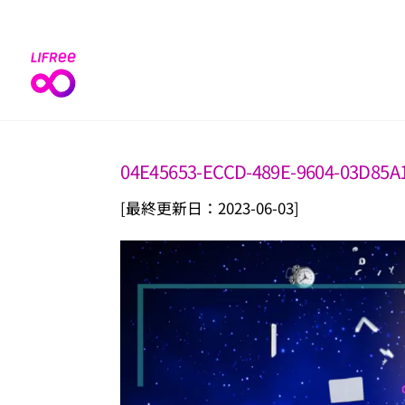
Skip
to
content
04E45653-ECCD-489E-9604-03D85A
[最終更新日：2023-06-03]