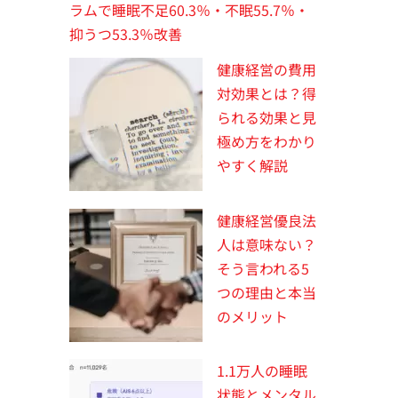
ラムで睡眠不足60.3％・不眠55.7％・
抑うつ53.3％改善
健康経営の費用
対効果とは？得
られる効果と見
極め方をわかり
やすく解説
健康経営優良法
人は意味ない？
そう言われる5
つの理由と本当
のメリット
1.1万人の睡眠
状態とメンタル