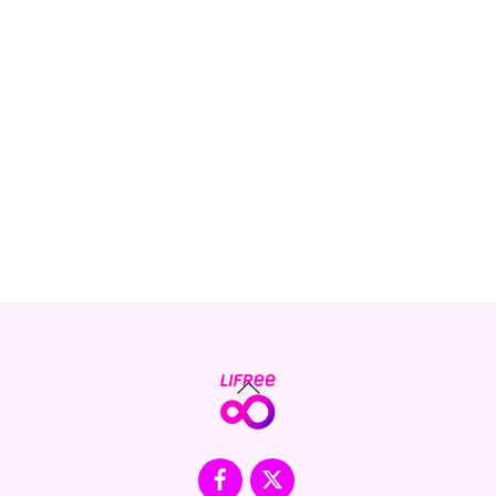
Back
To
Top
Facebook
X